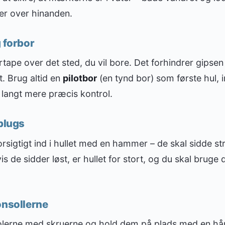
er over hinanden.
g forbor
tape over det sted, du vil bore. Det forhindrer gipsen
t. Brug altid en
pilotbor
(en tynd bor) som første hul, 
r langt mere præcis kontrol.
lplugs
rsigtigt ind i hullet med en hammer – de skal sidde s
s de sidder løst, er hullet for stort, og du skal bruge
onsollerne
olerne med skruerne og hold dem på plads med en hå