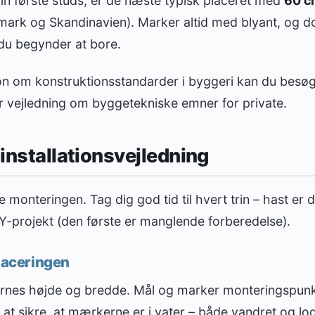
in første studs, er de næste typisk placeret med
60 c
mark og Skandinavien). Marker altid med blyant, og d
 du begynder at bore.
on om konstruktionsstandarder i byggeri kan du besø
er vejledning om byggetekniske emner for private.
 installationsvejledning
lve monteringen. Tag dig god tid til hvert trin – hast er
IY-projekt (den første er manglende forberedelse).
placeringen
dernes højde og bredde. Mål og marker monteringspun
l at sikre, at mærkerne er i vater – både vandret og lod