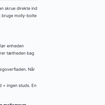
an skrue direkte ind
t bruge molly-bolte
Kør enheden
erer tætheden bag
ægoverfladen. Når
 = ingen studs. En