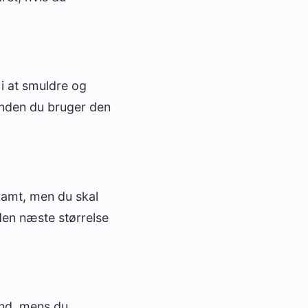
 i at smuldre og
inden du bruger den
tramt, men du skal
 den næste størrelse
nd, mens du