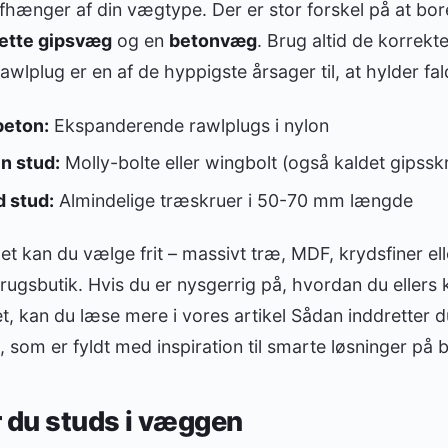
afhænger af din vægtype. Der er stor forskel på at bor
lette gipsvæg
og en
betonvæg
. Brug altid de korrekte
awlplug er en af de hyppigste årsager til, at hylder fa
beton:
Ekspanderende rawlplugs i nylon
n stud:
Molly-bolte eller wingbolt (også kaldet gipss
 stud:
Almindelige træskruer i 50-70 mm længde
et kan du vælge frit – massivt træ, MDF, krydsfiner e
rugsbutik. Hvis du er nysgerrig på, hvordan du ellers 
t, kan du læse mere i vores artikel Sådan inddretter du
, som er fyldt med inspiration til smarte løsninger på
 du studs i væggen