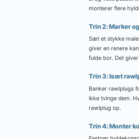
monterer flere hyld
Trin 2: Marker o
Sæt et stykke maler
giver en renere kan
fulde bor. Det give
Trin 3: Isæt raw
Banker rawlplugs fo
ikke tvinge dem. Hvi
rawlplug op.
Trin 4: Monter k
Fastgør hyldekons