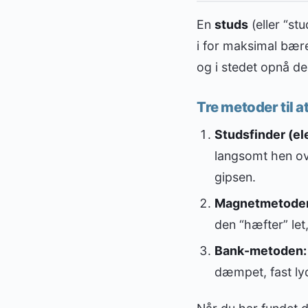
En
studs
(eller “st
i for maksimal bære
og i stedet opnå d
Tre metoder til a
Studsfinder (el
langsomt hen ov
gipsen.
Magnetmetode
den “hæfter” let
Bank-metoden:
dæmpet, fast lyd