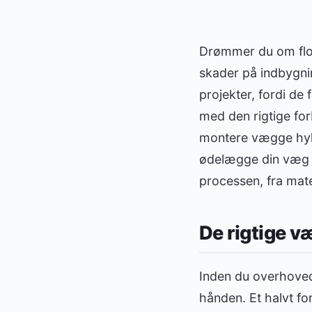
Drømmer du om flot
skader på indbygni
projekter, fordi de
med den rigtige for
montere vægge hylde
ødelægge din væg un
processen, fra mater
De rigtige v
Inden du overhoved
hånden. Et halvt fo