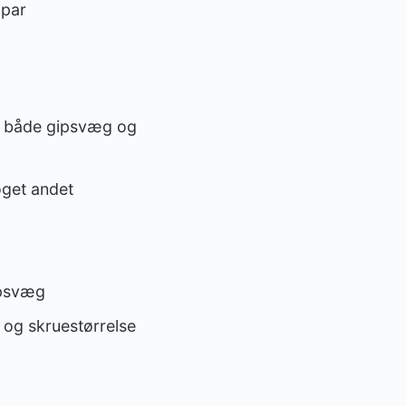
 par
 i både gipsvæg og
oget andet
ipsvæg
e og skruestørrelse