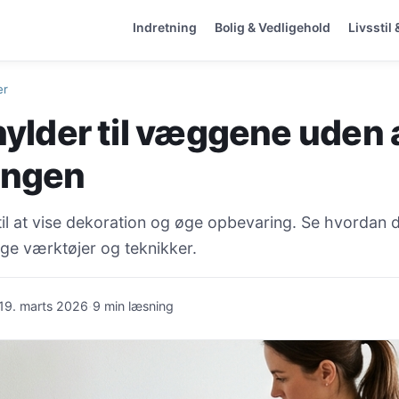
Indretning
Bolig & Vedligehold
Livsstil 
er
hylder til væggene uden 
ingen
til at vise dekoration og øge opbevaring. Se hvordan du
ige værktøjer og teknikker.
·
19. marts 2026
9 min læsning