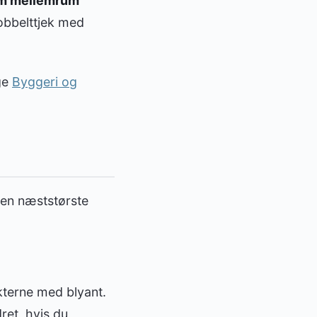
m mellemrum
obbelttjek med
ge
Byggeri og
 den næststørste
kterne med blyant.
ret, hvis du