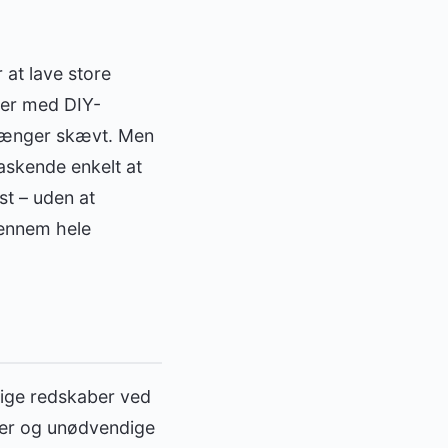
at lave store
ver med DIY-
r hænger skævt. Men
raskende enkelt at
st – uden at
gennem hele
tige redskaber ved
lder og unødvendige