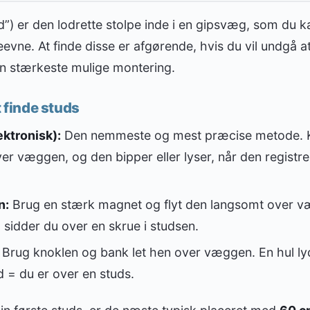
ud”) er den lodrette stolpe inde i en gipsvæg, som du k
evne. At finde disse er afgørende, hvis du vil undgå a
en stærkeste mulige montering.
t finde studs
ektronisk):
Den nemmeste og mest præcise metode. 
er væggen, og den bipper eller lyser, når den registr
n:
Brug en stærk magnet og flyt den langsomt over v
, sidder du over en skrue i studsen.
Brug knoklen og bank let hen over væggen. En hul lyd
 = du er over en studs.