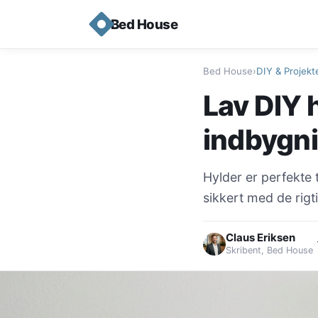
Bed House
Bed House
›
DIY & Projekt
Lav DIY 
indbygn
Hylder er perfekte 
sikkert med de rigt
Claus Eriksen
·
Skribent, Bed House