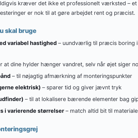
ldigvis kræver det ikke et professionelt værksted – et
teringer er nok til at gøre arbejdet rent og præcist.
u skal bruge
d variabel hastighed
– uundværlig til præcis boring
r at dine hylder hænger vandret, selv når øjet siger n
bånd
– til nøjagtig afmærkning af monteringspunkter
erne elektrisk)
– sparer tid og giver jævnt tryk
udfinder)
– til at lokalisere bærende elementer bag g
 i varierende størrelser
– match altid bit til material
onteringsgrej