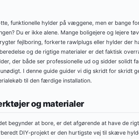
te, funktionelle hylder på væggene, men er bange for 
ngen? Du er ikke alene. Mange boligejere og lejere tø
 frygter fejlboring, forkerte rawlplugs eller hylder de
beredelse og de rigtige materialer er det faktisk over
r, der både ser professionelle ud og sidder solidt fa
ødigt. I denne guide guider vi dig skridt for skridt 
ialekøb til den færdige installation.
ærktøjer og materialer
et begynder at bore, er det afgørende at have de rig
rberedt DIY-projekt er den hurtigste vej til skæve hy