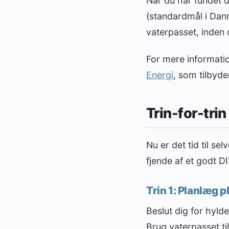
Når du har fundet d
(standardmål i Dan
vaterpasset, inden
For mere informati
Energi
, som tilbyd
Trin-for-trin
Nu er det tid til se
fjende af et godt D
Trin 1: Planlæg 
Beslut dig for hyl
Brug vaterpasset ti