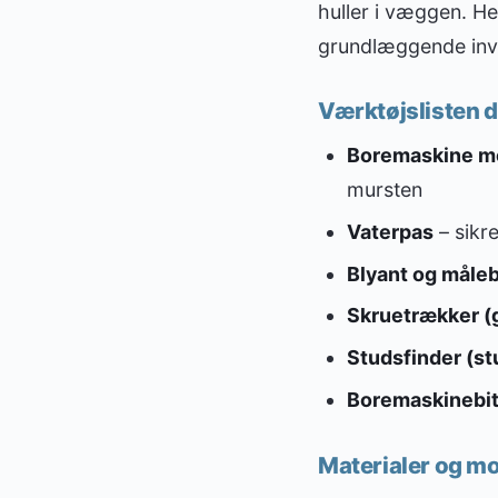
huller i væggen. He
grundlæggende inves
Værktøjslisten d
Boremaskine me
mursten
Vaterpas
– sikre
Blyant og måle
Skruetrækker (g
Studsfinder (st
Boremaskinebits
Materialer og m