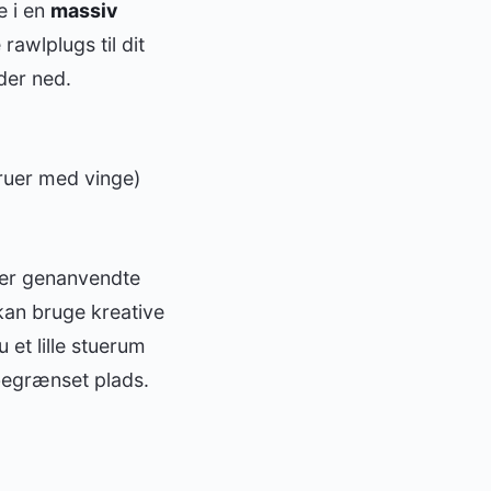
e i en
massiv
 rawlplugs til dit
lder ned.
kruer med vinge)
ller genanvendte
kan bruge kreative
 et lille stuerum
 begrænset plads.