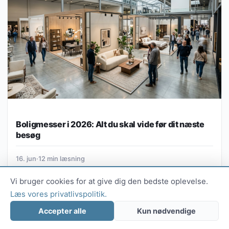
Boligmesser i 2026: Alt du skal vide før dit næste
besøg
16. jun
·
12 min læsning
Vi bruger cookies for at give dig den bedste oplevelse.
Læs vores privatlivspolitik.
INDRETNING
Accepter alle
Kun nødvendige