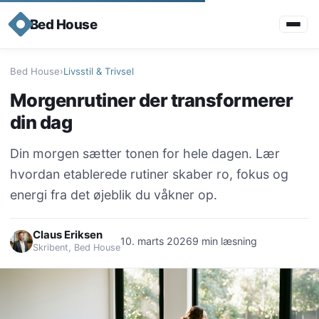
Bed House
Bed House
›
Livsstil & Trivsel
Morgenrutiner der transformerer
din dag
Din morgen sætter tonen for hele dagen. Lær
hvordan etablerede rutiner skaber ro, fokus og
energi fra det øjeblik du våkner op.
Claus Eriksen
10. marts 2026
9 min læsning
Skribent, Bed House