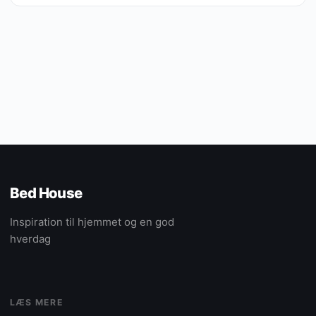
Bed House
Inspiration til hjemmet og en god
hverdag
LÆS MERE