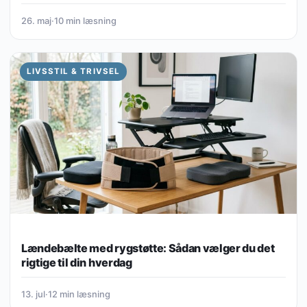
26. maj
·
10 min læsning
LIVSSTIL & TRIVSEL
Lændebælte med rygstøtte: Sådan vælger du det
rigtige til din hverdag
13. jul
·
12 min læsning